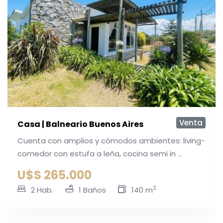
Venta
Casa | Balneario Buenos Aires
Cuenta con amplios y cómodos ambientes: living-
comedor con estufa a leña, cocina semi in ...
U$S 265.000
2
2 Hab.
1 Baños
140 m